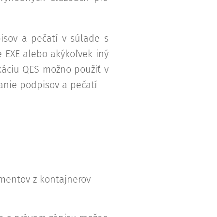
sov a pečatí v súlade s
 EXE alebo akýkoľvek iný
ikáciu QES možno použiť v
anie podpisov a pečatí
mentov z kontajnerov