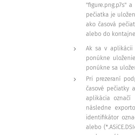
"figure.png.p7s" 
pečiatka je ulože
ako časová pečia
alebo do kontajne
Ak sa v aplikácii
ponúkne uloženie 
ponúkne sa ulože
Pri prezeraní pod
časové pečiatky a
aplikácia označí
následne exporto
identifikátor oz
alebo (*.ASiCE.DSI