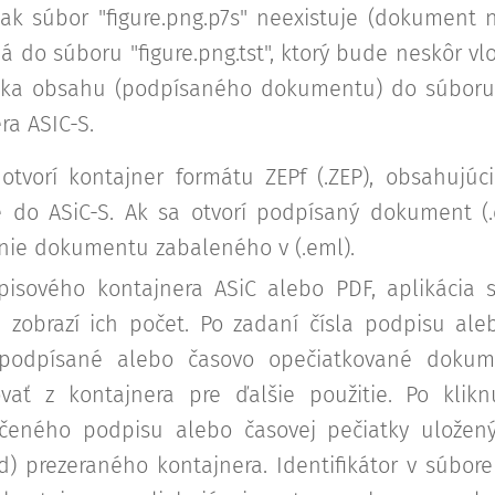
a ak súbor "figure.png.p7s" neexistuje (dokument 
ná do súboru "figure.png.tst", ktorý bude neskôr 
tka obsahu (podpísaného dokumentu) do súboru p
ra ASIC-S.
 otvorí kontajner formátu ZEPf (.ZEP), obsahujúc
do ASiC-S. Ak sa otvorí podpísaný dokument (.e
nie dokumentu zabaleného v (.eml).
pisového kontajnera ASiC alebo PDF, aplikácia 
 zobrazí ich počet. Po zadaní čísla podpisu aleb
 podpísané alebo časovo opečiatkované dokume
vať z kontajnera pre ďalšie použitie. Po klikn
načeného podpisu alebo časovej pečiatky uložen
d) prezeraného kontajnera. Identifikátor v súbore