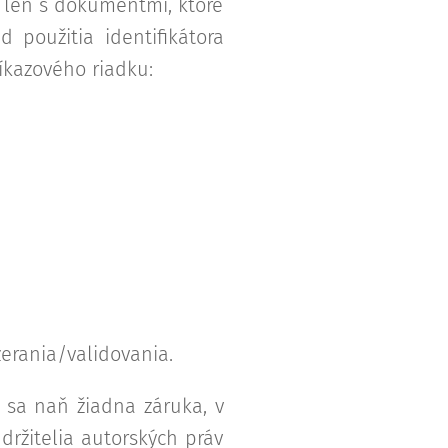
a len s dokumentmi, ktoré
 použitia identifikátora
kazového riadku:
erania/validovania.
 sa naň žiadna záruka, v
ržitelia autorských práv