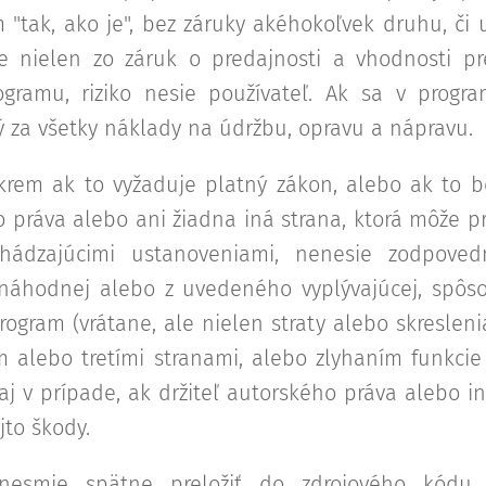
 "tak, ako je", bez záruky akéhokoľvek druhu, či 
ale nielen zo záruk o predajnosti a vhodnosti p
ogramu, riziko nesie používateľ. Ak sa v progr
 za všetky náklady na údržbu, opravu a nápravu.
okrem ak to vyžaduje platný zákon, alebo ak to 
o práva alebo ani žiadna iná strana, ktorá môže 
chádzajúcimi ustanoveniami, nenesie zodpoved
, náhodnej alebo z uvedeného vyplývajúcej, spôs
gram (vrátane, ale nielen straty alebo skresleni
 alebo tretími stranami, alebo zlyhaním funkcie
aj v prípade, ak držiteľ autorského práva alebo i
jto škody.
nesmie spätne preložiť do zdrojového kódu č