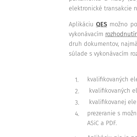
elektronické transakcie 
Aplikáciu
QES
možno použ
vykonávacím
rozhodnutí
druh dokumentov, najmä v
súlade s vykonávacím ro
kvalifikovaných el
­ kvalifikovaných e
­ kvalifikovanej el
prezeranie s možn
ASiC a PDF.