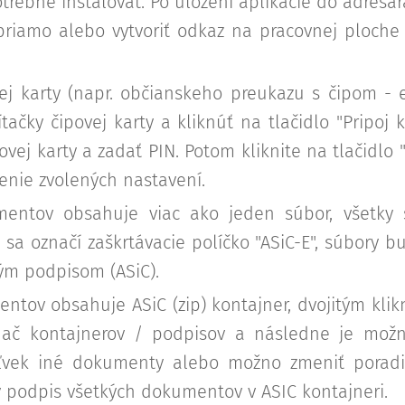
otrebné inštalovať. Po uložení aplikácie do adres
 priamo alebo vytvoriť odkaz na pracovnej ploche
vej karty (napr. občianskeho preukazu s čipom - 
tačky čipovej karty a kliknúť na tlačidlo "Pripoj 
ovej karty a zadať PIN. Potom kliknite na tlačidlo 
ženie zvolených nastavení.
entov obsahuje viac ako jeden súbor, všetky
sa označí zaškrtávacie políčko "ASiC-E", súbory b
m podpisom (ASiC).
tov obsahuje ASiC (zip) kontajner, dvojitým klik
adač kontajnerov / podpisov a následne je možn
oľvek iné dokumenty alebo možno zmeniť pora
ý podpis všetkých dokumentov v ASIC kontajneri.