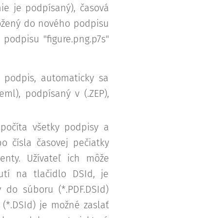
nie je podpísaný), časová
vložený do nového podpisu
odpisu "figure.png.p7s"
i podpis, automaticky sa
ml), podpísaný v (.ZEP),
spočíta všetky podpisy a
o čísla časovej pečiatky
nty. Užívateľ ich môže
utí na tlačidlo DSId, je
ý do súboru (*.PDF.DSId)
 (*.DSId) je možné zaslať