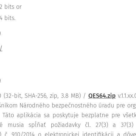
2 bits or
4 bits.
)
/
)
.0 (32-bit, SHA-256, zip, 3.8 MB) /
QES64.zip
v.1.1.xx
lušníkom Národného bezpečnostného úradu pre org
 Táto aplikácia sa poskytuje bezplatne pre všet
oré musia spĺňať požiadavky čl. 27(3) a 37(3)
č. 910/2014 o elektronickej identifikácii a dô