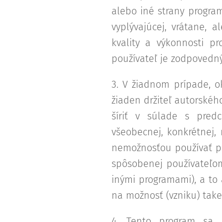
alebo iné strany program
vyplývajúcej, vrátane, 
kvality a výkonnosti pr
používateľ je zodpovedný
3. V žiadnom prípade, 
žiaden držiteľ autorskéh
šíriť v súlade s pred
všeobecnej, konkrétnej
nemožnosťou používať pro
spôsobenej používateľom
inými programami), a to 
na možnosť (vzniku) take
4. Tento program sa 