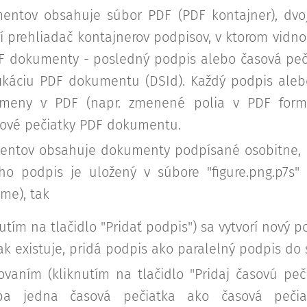
ntov obsahuje súbor PDF (PDF kontajner), dvoj
rí prehliadač kontajnerov podpisov, v ktorom vid
F dokumenty - posledný podpis alebo časová pe
fikáciu PDF dokumentu (DSId). Každý podpis aleb
zmeny v PDF (napr. zmenené polia v PDF formu
sové pečiatky PDF dokumentu.
ntov obsahuje dokumenty podpísané osobitne, n
rého podpis je uložený v súbore "figure.png.p7s"
me), tak
tím na tlačidlo "Pridať podpis") sa vytvorí nový p
 ak existuje, pridá podpis ako paralelný podpis do 
vaním (kliknutím na tlačidlo "Pridaj časovú peč
ba jedna časová pečiatka ako časová peči