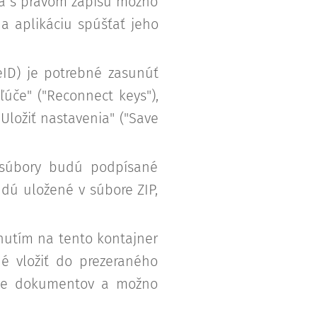
ára s právom zápisu možno
 a aplikáciu spúšťať jeho
eID) je potrebné zasunúť
kľúče" ("Reconnect keys"),
"Uložiť nastavenia" ("Save
 súbory budú podpísané
udú uložené v súbore ZIP,
nutím na tento kontajner
é vložiť do prezeraného
die dokumentov a možno