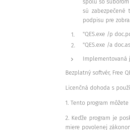
spolu so súborom 
sú zabezpečené t
podpisu pre zobra
"QES.exe /p doc.pd
"QES.exe /a doc.as
Implementovaná je
Bezplatný softvér, Free Q
Licenčná dohoda s použ
1. Tento program môžete
2. Keďže program je pos
miere povolenej zákonom