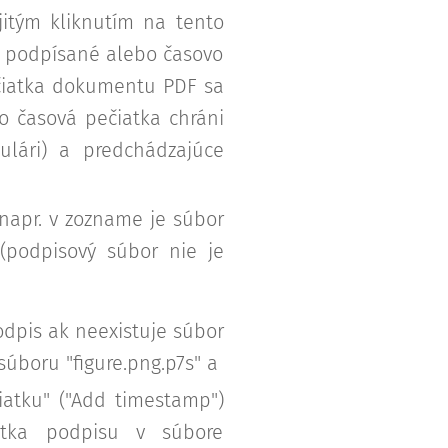
itým kliknutím na tento
no podpísané alebo časovo
čiatka dokumentu PDF sa
o časová pečiatka chráni
lári) a predchádzajúce
apr. v zozname je súbor
 (podpisový súbor nie je
odpis ak neexistuje súbor
súboru "figure.png.p7s" a
iatku" ("Add timestamp")
atka podpisu v súbore