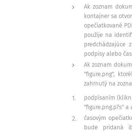
Ak zoznam dokume
kontajner sa otvo
opečiatkované PD
použije na identi
predchádzajúce 
podpisy alebo ča
Ak zoznam dokume
"figure.png", kto
zahrnutý na zozna
podpísaním (kliknu
"figure.png.p7s" a
časovým opečiatko
bude pridaná i