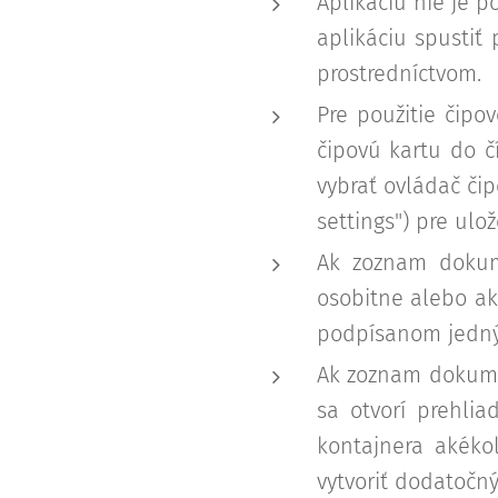
Aplikáciu nie je p
aplikáciu spustiť
prostredníctvom.
Pre použitie čipo
čipovú kartu do čí
vybrať ovládač čip
settings") pre ulo
Ak zoznam dokum
osobitne alebo ak 
podpísanom jedný
Ak zoznam dokumen
sa otvorí prehli
kontajnera akék
vytvoriť dodatočn