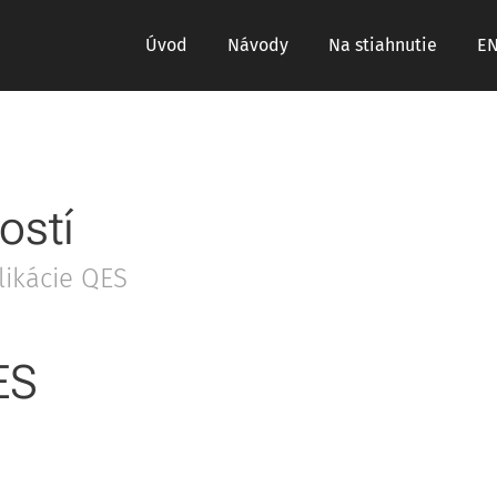
Úvod
Návody
Na stiahnutie
E
ostí
likácie QES
ES