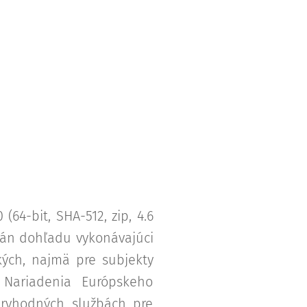
.0 (64-bit, SHA-512, zip, 4.6
án dohľadu vykonávajúci
kých, najmä pre subjekty
 Nariadenia Európskeho
veryhodných službách pre