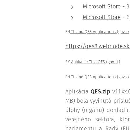
Microsoft Store
- 3
Microsoft Store
- 6
EN
TL and QES Applications (gov.sk
https://qes8.webnode.sk
SK
Aplikácie TL a QES (gov.sk)
EN
TL and QES Applications (gov.sk
Aplikácia
QES.zip
v.1.1.xx
MB) bola vyvinutá prís
úlohy (orgánu) dohľadu.
verejného sektora, kt
parlamentu a Rady (EÚ) 