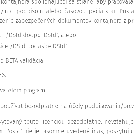
kontajnera spoliehajúcej sa strane, aby pracoval
ýmto podpisom alebo časovou pečiatkou. Príklad
zenie zabezpečených dokumentov kontajnera z prí
f /DSId doc.pdf.DSId", alebo
ice /DSId doc.asice.DSId".
 BETA validácia.
ES.
ívateľom programu.
 používať bezodplatne na účely podpisovania/prez
kytovaný touto licenciou bezodplatne, nevzťahuje
. Pokiaľ nie je písomne uvedené inak, poskytujú d