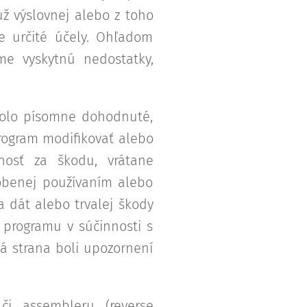
už výslovnej alebo z toho
re určité účely. Ohľadom
ame vyskytnú nedostatky,
bolo písomne dohodnuté,
program modifikovať alebo
nosť za škodu, vrátane
obenej používaním alebo
a dát alebo trvalej škody
 programu v súčinnosti s
ná strana boli upozornení
i assembleru (reverse