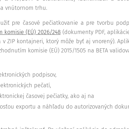
na vnútornom trhu.
iť pre časové pečiatkovanie a pre tvorbu podpi
m komisie (EÚ) 2026/248
(dokumenty PDF, aplikácie
 ZIP kontajneri, ktorý môže byť aj vnorený). Apl
zhodnutím komisie (EÚ) 2015/1505 na BETA validov
ektronických podpisov,
lektronických pečatí,
ektronickej časovej pečiatky, ako aj na
osťou exportu a náhľadu do autorizovaných doku