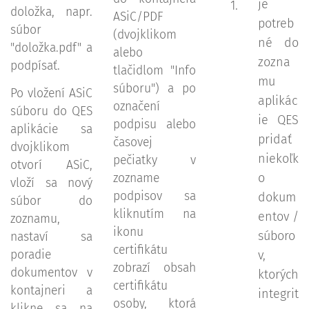
je
doložka, napr.
ASiC/PDF
potreb
súbor
(dvojklikom
né do
"doložka.pdf" a
alebo
zozna
podpísať.
tlačidlom "Info
mu
súboru") a po
Po vložení ASiC
aplikác
označení
súboru do QES
ie QES
podpisu alebo
aplikácie sa
pridať
časovej
dvojklikom
niekoľk
pečiatky v
otvorí ASiC,
o
zozname
vloží sa nový
podpisov sa
dokum
súbor do
kliknutím na
entov /
zoznamu,
ikonu
súboro
nastaví sa
certifikátu
poradie
v,
zobrazí obsah
dokumentov v
ktorých
certifikátu
kontajneri a
integrit
osoby, ktorá
klikne sa na