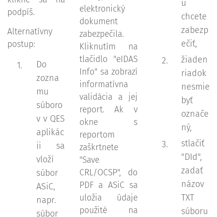
u
elektronický
podpíš.
chcete
dokument
zabezp
Alternatívny
zabezpečila.
ečiť,
postup:
Kliknutím na
tlačidlo "eIDAS
žiaden
Do
Info" sa zobrazí
riadok
zozna
informatívna
nesmie
mu
validácia a jej
byť
súboro
report. Ak v
označe
v v QES
okne s
ný,
aplikác
reportom
stlačiť
ii sa
zaškrtnete
"DId",
vloží
"Save
zadať
súbor
CRL/OCSP", do
názov
PDF a ASiC sa
ASiC,
TXT
uložia údaje
napr.
použité na
súboru
súbor