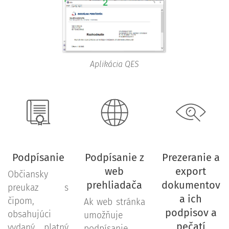
Aplikácia QES
Podpísanie
Podpísanie z
Prezeranie a
web
export
Občiansky
prehliadača
dokumentov
preukaz s
a ich
čipom,
Ak web stránka
podpisov a
obsahujúci
umožňuje
pečatí
vydaný platný
podpísanie