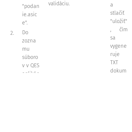
validáciu.
a
"podan
stlačiť
ie.asic
"uložiť"
e".
, čím
Do
sa
zozna
vygene
mu
ruje
súboro
TXT
v v QES
dokum
aplikác
ent
ii sa
(doku
vloží
ment
súbor s
integrit
doložk
ného
ou
podpis
"dolož
u,
ka.pdf"