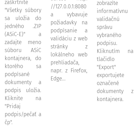
zaškrtnite
zobrazíte
//127.0.0.1:8080
"Všetky súbory
informatívnu
a vybavuje
sa uložia do
validačnú
požiadavky na
jedného .ZIP
správu
podpísanie a
(ASiC-E)" a
vybraného
validáciu z web
zadajte meno
podpisu.
stránky z
súboru ASiC
Kliknutím na
lokálneho web
kontajnera, do
tlačidlo
prehliadača,
ktorého sa
"Export"
napr. z Firefox,
podpísané
exportujete
Edge...
dokumenty a
označené
podpis uložia.
dokumenty z
Kliknite na
kontajnera.
"Pridaj
podpis/pečať a
čp".