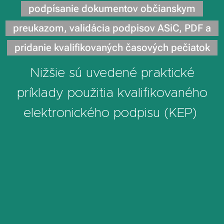
podpísanie dokumentov občianskym
preukazom, validácia podpisov ASiC
, PDF a
pridanie kvalifikovaných časových pečiatok
Nižšie sú uvedené praktické
príklady použitia kvalifikovaného
elektronického podpisu (KEP)