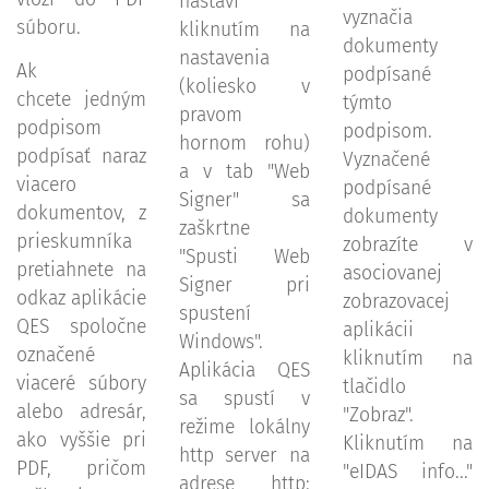
nastaví
vyznačia
súboru.
kliknutím na
dokumenty
nastavenia
Ak
podpísané
(koliesko v
chcete jedným
týmto
pravom
podpisom
podpisom.
hornom rohu)
podpísať naraz
Vyznačené
a v tab "Web
viacero
podpísané
Signer" sa
dokumentov, z
dokumenty
zaškrtne
prieskumníka
zobrazíte v
"Spusti Web
pretiahnete na
asociovanej
Signer pri
odkaz aplikácie
zobrazovacej
spustení
QES spoločne
aplikácii
Windows".
označené
kliknutím na
Aplikácia QES
viaceré súbory
tlačidlo
sa spustí v
alebo adresár,
"Zobraz".
režime lokálny
ako vyššie pri
Kliknutím na
http server na
PDF, pričom
"eIDAS info..."
adrese http: