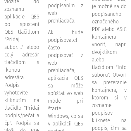
vložíte do
podpísaním z
je možné sa do
zoznamu
web
podpísaného
aplikácie QES
prehliadača.
označeného
po spustení
PDF alebo ASiC
QES tlačidlom
Ak bude
kontajnera
"Pridaj
podpisovateľ
vnoriť, napr.
súbor...." alebo
často
dvojklikom
celý adresár
podpisovať z
alebo
tlačidlom s
web
tlačidlom "Info
ikonou
prehliadača,
súboru". Otvorí
adresára.
aplikácia QES
sa prezeranie
Podpis
sa môže
kontajnera, v
vyhotovíte
spúšťať vo web
ktorom si v
kliknutím na
móde pri
zozname
tlačidlo "Pridaj
štarte
podpisov
podpis/pečať a
Windows, čo sa
kliknete na
čp". Podpis sa
v aplikácii QES
podpis, čím sa
vloží do PDF