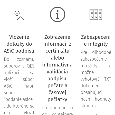
Vloženie
Zobrazenie
Zabezpečeni
doložky do
informácií z
e integrity
ASiC podpisu
certifikátu
Pre dlhodobé
alebo
zabezpečenie
Do zoznamu
informatívna
integrity je
súborov v QES
validácia
možné
aplikácii sa
podpisu,
vyhotoviť TXT
vloží súbor
pečate a
dokument
ASiC, napr.
časovej
obsahujúci
súbor
pečiatky
hash hodnoty
"podanie.asice"
súborov:
, do ktorého sa
Po vnorení sa
ma vložiť
do kontajnera