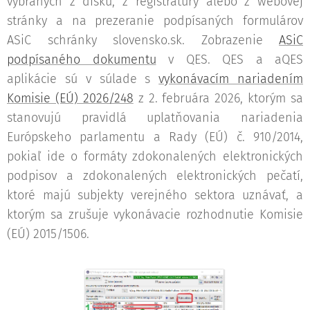
vybraných z disku, z registratúry alebo z webovej
stránky a na prezeranie podpísaných formulárov
ASiC schránky slovensko.sk. Zobrazenie
ASiC
podpísaného dokumentu
v QES. QES a aQES
aplikácie sú v súlade s
vykonávacím nariadením
Komisie (EÚ) 2026/248
z 2. februára 2026, ktorým sa
stanovujú pravidlá uplatňovania nariadenia
Európskeho parlamentu a Rady (EÚ) č. 910/2014,
pokiaľ ide o formáty zdokonalených elektronických
podpisov a zdokonalených elektronických pečatí,
ktoré majú subjekty verejného sektora uznávať, a
ktorým sa zrušuje vykonávacie rozhodnutie Komisie
(EÚ) 2015/1506.