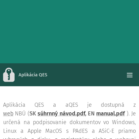
Aplikácia QES
Aplikácia QES a aQES je dostupná z
web
NBÚ (
SK
súhrnný návod.pdf
, EN
manual.pdf
). Je
určená na podpisovanie dokumentov vo Windows,
Linux a Apple MacOS s PAdES a ASiC-E priamo